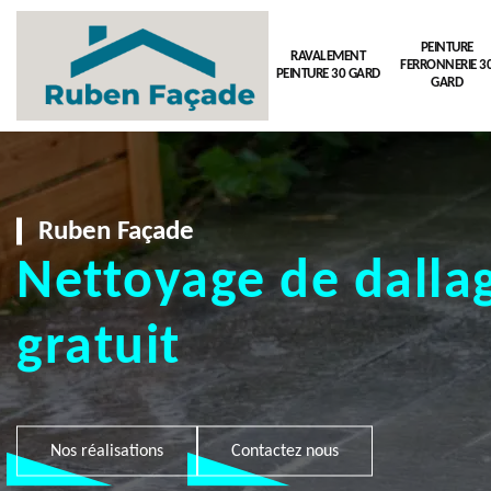
PEINTURE
RAVALEMENT
FERRONNERIE 3
PEINTURE 30 GARD
GARD
Ruben Façade
Nettoyage de dallag
gratuit
Nos réalisations
Contactez nous