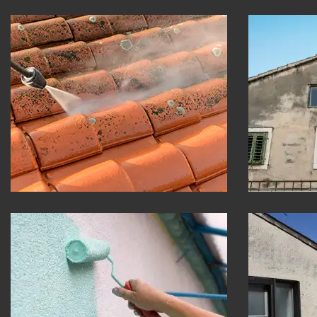
Nettoyage de toiture 30
Ravale
Gard
Gard