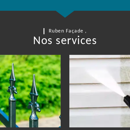
Ruben Façade ,
Nos services
re Ferronnerie 30
Nettoyage de faça
Gard