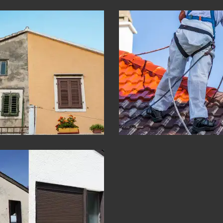
ment de façade 30
Peinture sur toitu
Gard