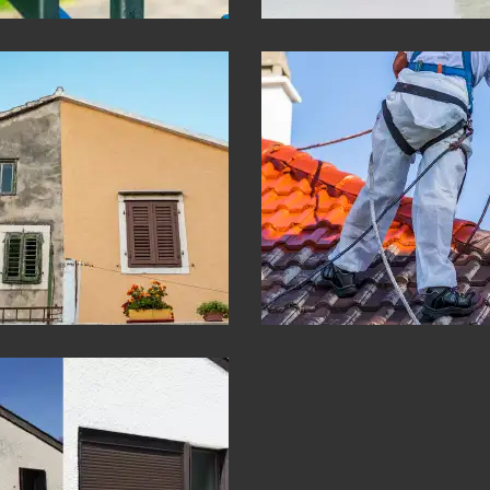
ment de façade 30
Peinture sur toitu
Gard