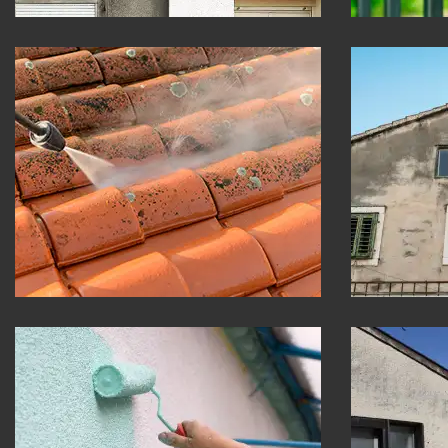
Nettoyage de toiture 30
Ravale
Gard
Gard