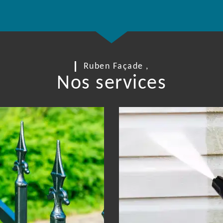
Ruben Façade ,
Nos services
re Ferronnerie 30
Nettoyage de faça
Gard