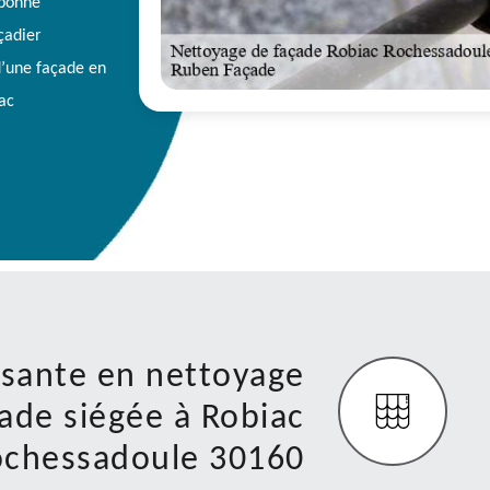
 bonne
çadier
d’une façade en
ac
aisante en nettoyage
ade siégée à Robiac
ochessadoule 30160