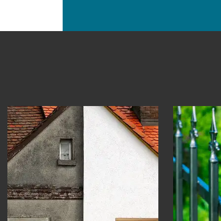
Ravalement peinture 30
Peintu
Gard
Gard